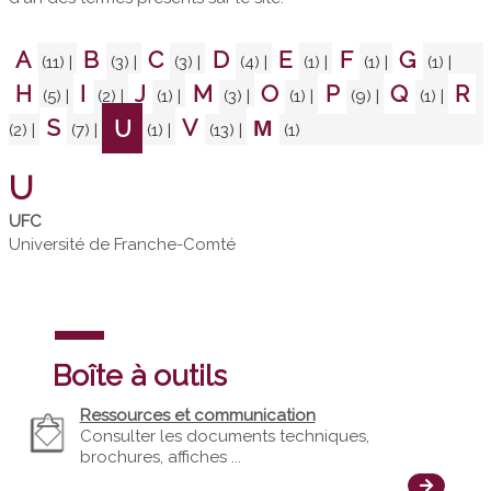
A
B
C
D
E
F
G
(11)
|
(3)
|
(3)
|
(4)
|
(1)
|
(1)
|
(1)
|
H
I
J
M
O
P
Q
R
(5)
|
(2)
|
(1)
|
(3)
|
(1)
|
(9)
|
(1)
|
S
U
V
Μ
(2)
|
(7)
|
(1)
|
(13)
|
(1)
U
UFC
Université de Franche-Comté
Boîte à outils
Ressources et communication
Consulter les documents techniques,
brochures, affiches ...