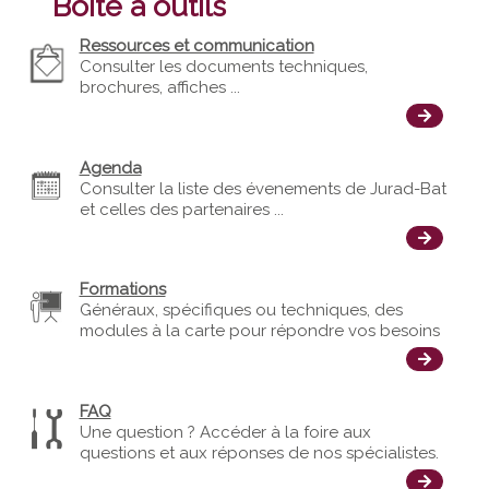
Boîte à outils
- Les polluants biologiques (moisissures, poils d’animaux, acariens, pollens…)
Ressources et communication
Consulter les documents techniques,
brochures, affiches ...
Agenda
Consulter la liste des évenements de Jurad-Bat
et celles des partenaires ...
Formations
Généraux, spécifiques ou techniques, des
modules à la carte pour répondre vos besoins
FAQ
Une question ? Accéder à la foire aux
questions et aux réponses de nos spécialistes.