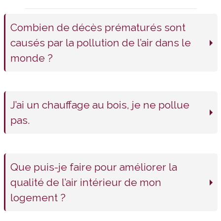
Combien de décès prématurés sont
causés par la pollution de l’air dans le
monde ?
6,5 millions de décès prématurés par an sont causés par la pollution de l’air (OMS), soit 48 000 en France et … en Suisse.
J’ai un chauffage au bois, je ne pollue
pas.
Faux, la combustion de bois produit une grande quantité de particules fines ; ce polluant est notamment responsable en air extérieur des principaux pics de pollution hivernaux. Le mauvais entretien ou la mauvaise utilisation de la chaudière ou du poêle peut aussi avoir un impact sur la qualité de l’air intérieur. Il est par exemple nécessaire de ne bruler que du bois sec, pas de déchets ménagers, et de faire ramoner son conduit 1 à 2 fois par an.
Que puis-je faire pour améliorer la
qualité de l’air intérieur de mon
logement ?