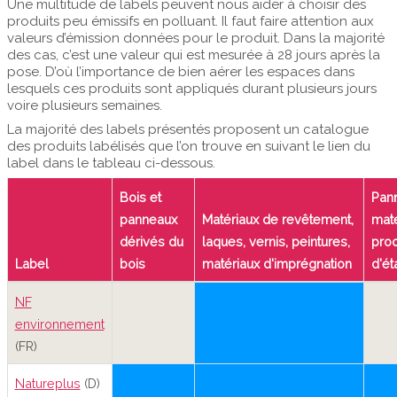
Une multitude de labels peuvent nous aider à choisir des
produits peu émissifs en polluant. Il faut faire attention aux
valeurs d’émission données pour le produit. Dans la majorité
des cas, c’est une valeur qui est mesurée à 28 jours après la
pose. D’où l’importance de bien aérer les espaces dans
lesquels ces produits sont appliqués durant plusieurs jours
voire plusieurs semaines.
La majorité des labels présentés proposent un catalogue
des produits labélisés que l’on trouve en suivant le lien du
label dans le tableau ci-dessous.
Bois et
Pan
panneaux
Matériaux de revêtement,
maté
dérivés du
laques, vernis, peintures,
prod
Label
bois
matériaux d'imprégnation
d'ét
NF
environnement
(FR)
Natureplus
(D)