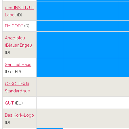
eco-INSTITUT-
Label
(D)
EMICODE
(D)
Ange bleu
(Blauer Engel)
(D)
Sentinel Haus
(D et FR)
OEKO-TEX®
Standard 100
GUT
(EU)
Das Kork-Logo
(D)