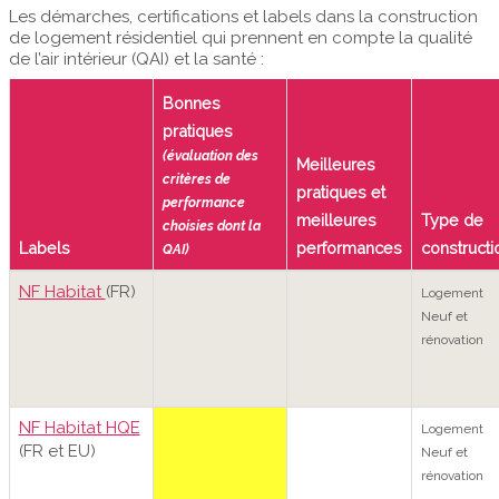
Les démarches, certifications et labels dans la construction
de logement résidentiel qui prennent en compte la qualité
de l’air intérieur (QAI) et la santé :
Bonnes
pratiques
(évaluation des
Meilleures
critères de
pratiques et
performance
meilleures
Type de
choisies dont la
Labels
performances
constructi
QAI)
NF Habitat
(FR)
Logement
Neuf et
rénovation
NF Habitat HQE
Logement
(FR et EU)
Neuf et
rénovation